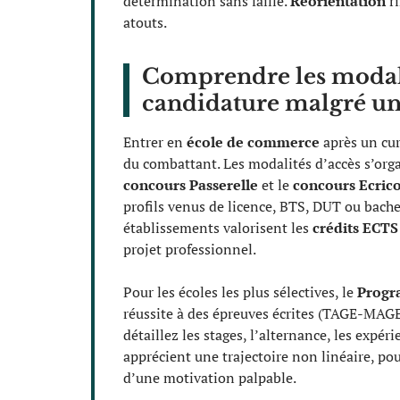
détermination sans faille.
Réorientation
ri
atouts.
Comprendre les modalit
candidature malgré un
Entrer en
école de commerce
après un cur
du combattant. Les modalités d’accès s’org
concours Passerelle
et le
concours Ecri
profils venus de licence, BTS, DUT ou bache
établissements valorisent les
crédits ECTS
projet professionnel.
Pour les écoles les plus sélectives, le
Progr
réussite à des épreuves écrites (TAGE-MAGE, 
détaillez les stages, l’alternance, les expér
apprécient une trajectoire non linéaire, po
d’une motivation palpable.