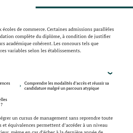
x écoles de commerce. Certaines admissions parallèles
idation complète du diplôme, à condition de justifier
rs académique cohérent. Les concours tels que
res variables selon les établissements.
uences
Comprendre les modalités d’accès et réussir sa
candidature malgré un parcours atypique
lles
 ?
intégrer un cursus de management sans reprendre toute
es et équivalences permettent d’accéder à un niveau
ieur, même en cas d’échec à la dernière année de