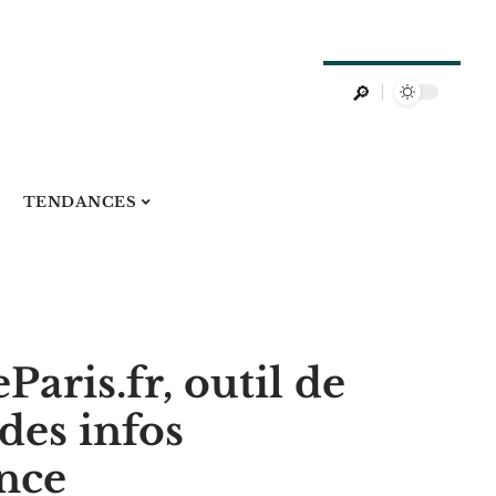
TENDANCES
aris.fr, outil de
i des infos
ance