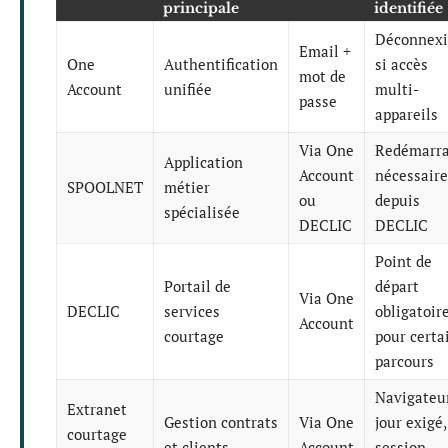
principale
identifiée
Déconnex
Email +
One
Authentification
si accès
mot de
Account
unifiée
multi-
passe
appareils
Via One
Redémarr
Application
Account
nécessaire
SPOOLNET
métier
ou
depuis
spécialisée
DECLIC
DECLIC
Point de
Portail de
départ
Via One
DECLIC
services
obligatoir
Account
courtage
pour certa
parcours
Navigateu
Extranet
Gestion contrats
Via One
jour exigé,
courtage
et clients
Account
session