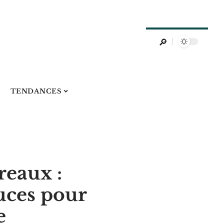
TENDANCES
reaux :
uces pour
e